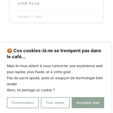
VOIR PLUS
FÉVRIER 2, 2026
🍪 Ces cookies-là ne se trempent pas dans
le café…
Mais ils nous aident à vous concocter une expérience web
CHEMA
|
PRESTATIONS
|
L’ACADÉMIE
|
plus rapide, plus fluide, et à votre goût.
Pas de sucre ajouté, juste un soupçon de technologie bien
ACTUALITÉS
|
CONTACTEZ-NOUS
dosée
Alors, on partage un cookie ?
© CHEMA – STÉPHANIE GELBART – 2025 –
MENTIONS LEGALES – CGV
–
Personnaliser
Tout rejeter
Accepter tout
CENOTE COMMUNICATION
X
ITS AMELINE