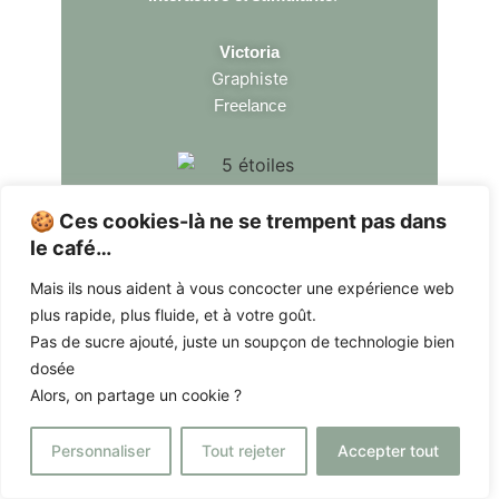
Victoria
Graphiste
Freelance
🍪 Ces cookies-là ne se trempent pas dans
le café…
Mais ils nous aident à vous concocter une expérience web
« Avec le Kairoscope, j’ai réussi à
plus rapide, plus fluide, et à votre goût.
clarifier ce que je voulais et ce que je
Pas de sucre ajouté, juste un soupçon de technologie bien
ne voulais plus
. Je me suis
dosée
rapprochée de moi-même et je trace
Alors, on partage un cookie ?
ma route désormais avec de nouveaux
alliés. »
Personnaliser
Tout rejeter
Accepter tout
Gaëlle