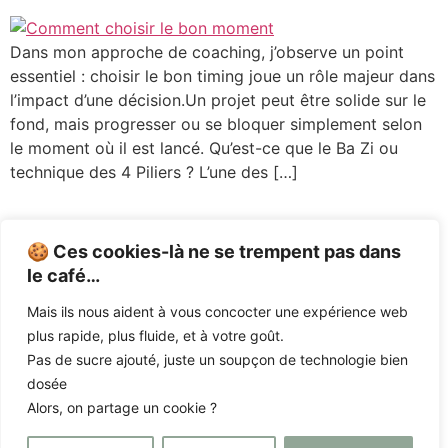
Dans mon approche de coaching, j’observe un point
essentiel : choisir le bon timing joue un rôle majeur dans
l’impact d’une décision.Un projet peut être solide sur le
fond, mais progresser ou se bloquer simplement selon
le moment où il est lancé. Qu’est-ce que le Ba Zi ou
technique des 4 Piliers ? L’une des […]
🍪 Ces cookies-là ne se trempent pas dans
le café…
Mais ils nous aident à vous concocter une expérience web
CHEMA
|
PRESTATIONS
|
L’ACADÉMIE
|
plus rapide, plus fluide, et à votre goût.
ACTUALITÉS
|
CONTACTEZ-NOUS
Pas de sucre ajouté, juste un soupçon de technologie bien
dosée
Alors, on partage un cookie ?
© CHEMA – STÉPHANIE GELBART – 2025 –
MENTIONS LEGALES – CGV
–