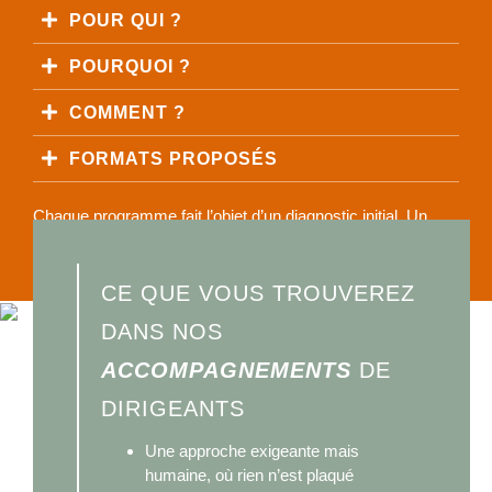
POUR QUI ?
POURQUOI ?
COMMENT ?
FORMATS PROPOSÉS
Chaque programme fait l’objet d’un diagnostic initial. Un
devis est établi sur-mesure.
CE QUE VOUS TROUVEREZ
DANS NOS
ACCOMPAGNEMENTS
DE
DIRIGEANTS
Une approche exigeante mais
humaine, où rien n’est plaqué