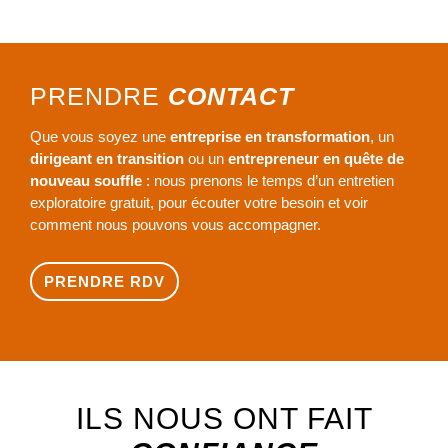
PRENDRE
CONTACT
Que vous soyez une
entreprise en transformation
, un
dirigeant en transition
ou un
entrepreneur en quête de
nouveau souffle
: nous prenons le temps d’un entretien
exploratoire gratuit, pour écouter votre besoin et voir
comment nous pouvons vous accompagner.
PRENDRE RDV
ILS NOUS ONT FAIT