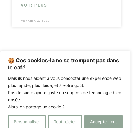
VOIR PLUS
FÉVRIER 2, 2026
🍪 Ces cookies-là ne se trempent pas dans
le café…
Mais ils nous aident à vous concocter une expérience web
CHEMA
|
PRESTATIONS
|
L’ACADÉMIE
|
plus rapide, plus fluide, et à votre goût.
Pas de sucre ajouté, juste un soupçon de technologie bien
ACTUALITÉS
|
CONTACTEZ-NOUS
dosée
Alors, on partage un cookie ?
© CHEMA – STÉPHANIE GELBART – 2025 –
MENTIONS LEGALES – CGV
–
Personnaliser
Tout rejeter
Accepter tout
CENOTE COMMUNICATION
X
ITS AMELINE