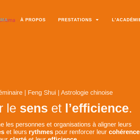
EMA
À PROPOS
PRESTATIONS
L’ACADÉMI
minaire | Feng Shui | Astrologie chinoise
r le
sens
et
l’efficience
.
es personnes et organisations à aligner leurs
es
et leurs
rythmes
pour renforcer leur
cohérence
leur
clarté
et leur
efficience
.