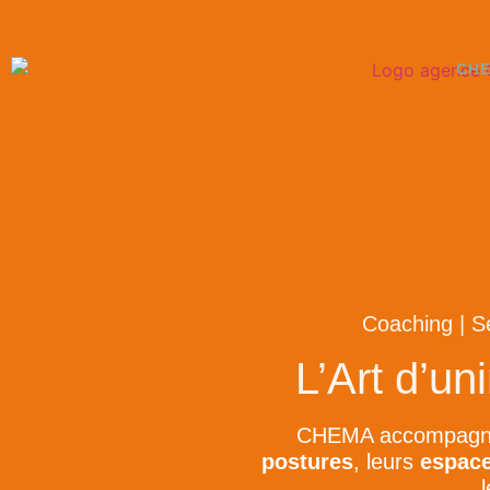
CH
Coaching | Sé
L’Art d’uni
CHEMA accompagne l
postures
, leurs
espac